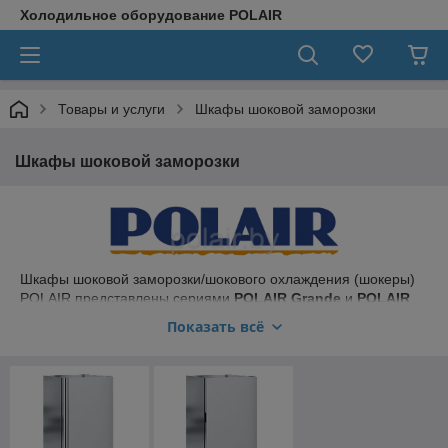
Холодильное оборудование POLAIR
Товары и услуги
Шкафы шоковой заморозки
Шкафы шоковой заморозки
Шкафы шоковой заморозки/шокового охлаждения (шокеры)
POLAIR представлены сериями
POLAIR Grande
и
POLAIR
Light
:
Показать всё
POLAIR Grande
– это высокоэффективные шокеры,
предлагающие широкие функциональные возможности и
высокий уровень комфорта пользователям. Могут
использоваться для закалки мороженого, а также, для
санитаризации рыбы из открытых водоемов.