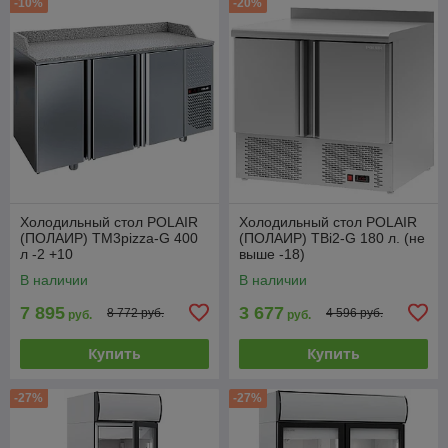
-10%
-20%
Холодильный стол POLAIR
Холодильный стол POLAIR
(ПОЛАИР) TM3pizza-G 400
(ПОЛАИР) TВi2-G 180 л. (не
л -2 +10
выше -18)
В наличии
В наличии
7 895
3 677
8 772 руб.
4 596 руб.
руб.
руб.
Купить
Купить
-27%
-27%