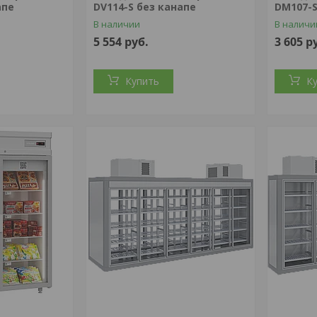
апе
DV114-S без канапе
DM107-S
В наличии
В наличи
5 554
руб.
3 605
р
Купить
К