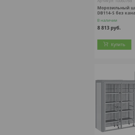
1006076d
Морозильный шк
DB114-S без кан
В наличии
8 813
руб.
Купить