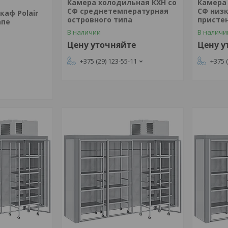
Камера холодильная КХН со
Камера
СФ среднетемпературная
СФ низ
аф Polair
островного типа
присте
апе
В наличии
В наличи
Цену уточняйте
Цену у
+375 (29) 123-55-11
+375 