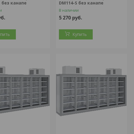
 без канапе
DM114-S без канапе
и
В наличии
уб.
5 270
руб.
упить
Купить