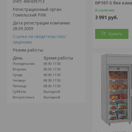
УНП: 490439713
DР107-S без кан
Регистрационный орган:
В наличии
Гомельский РИК
3 991
руб.
Дата регистрации компании:
28.09.2009
Купить
Ссылка на свидетельство/
лицензию
Режим работы:
День
Время работы
Понедельник
08:30-17:30
Вторник
08:30-17:30
Среда
08:30-17:30
Четверг
08:30-17:30
Пятница
08:30-17:30
Суббота
Выходной
Воскресенье
Выходной