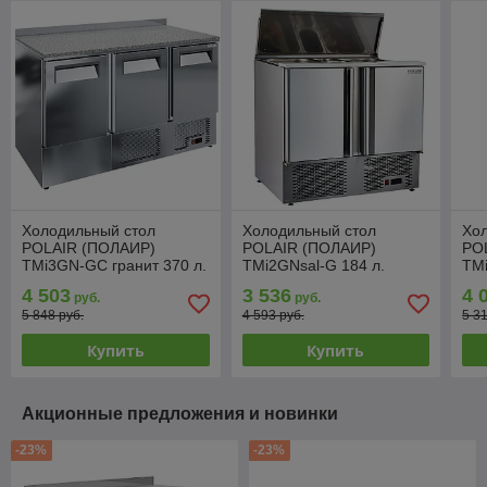
Холодильный стол
Холодильный стол
Хо
POLAIR (ПОЛАИР)
POLAIR (ПОЛАИР)
PO
TMi3GN-GC гранит 370 л.
TMi2GNsal-G 184 л.
TMi
(-2...+10)
(0...+10). Салат бар
(-2
4 503
3 536
4 
руб.
руб.
5 848 руб.
4 593 руб.
5 3
Купить
Купить
Акционные предложения и новинки
-23%
-23%