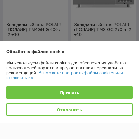
Холодильный стол POLAIR
Холодильный стол POLAIR
(ПОЛАИР) TM4GN-G 600 л
(ПОЛАИР) TM2-GC 270 л -2
-2 +10
+10
В наличии
В наличии
Обработка файлов cookie
4 814
2 801
6 252 руб.
3 637 руб.
руб.
руб.
Мы используем файлы cookies для обеспечения удобства
Купить
Купить
пользователей портала и предоставления персональных
рекомендаций.
Вы можете настроить файлы cookies или
отключить их.
-23%
-23%
Принять
Отклонить