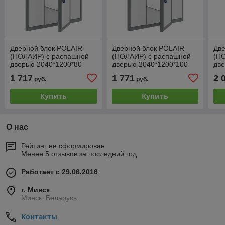
Дверной блок POLAIR
Дверной блок POLAIR
Две
(ПОЛАИР) с распашной
(ПОЛАИР) с распашной
(П
дверью 2040*1200*80
дверью 2040*1200*100
две
(св.пр.1850*800)
(св.пр.1850*800)
(св
1 717
1 771
2 
руб.
руб.
Купить
Купить
О нас
Рейтинг не сформирован
Менее 5 отзывов за последний год
Работает с 29.06.2016
г. Минск
Минск, Беларусь
Контакты