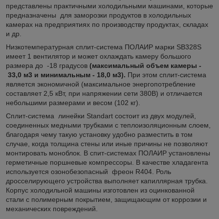
представлены практичными холодильными машинами, которые
предназначены для заморозки продуктов в холодильных
камерах на предприятиях по производству продуктах, складах
и др.
Низкотемпературная сплит-система ПОЛАИР марки SВ328S
имеет 1 вентилятор и может охлаждать камеру большого
размера до -18 градусов
(максимальный объем камеры -
33,0 м3 и минимальным - 18,0 м3).
При этом сплит-система
является экономичной (максимальное энергопотребление
составляет 2,5 кВт, при напряжении сети 380В) и отличается
небольшими размерами и весом (102 кг).
Сплит-система линейки Standart состоит из двух модулей,
соединенных медными трубками с теплоизоляционным слоем,
благодаря чему такую установку удобно разместить в том
случае, когда толщина стены или иные причины не позволяют
монтировать моноблок. В спит-системах ПОЛАИР установлены
герметичные поршневые компрессоры. В качестве хладагента
используется озонобезопасный фреон R404. Роль
дросселирующего устройства выполняет капиллярная трубка.
Корпус холодильной машины изготовлен из оцинкованной
стали с полимерным покрытием, защищающим от коррозии и
механических повреждений.