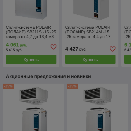
Сплит-система POLAIR
Сплит-система POLAIR
Сп
(ПОЛАИР) SB211S -15 -25
(ПОЛАИР) SB214M -15
(ПО
камера от 4,7 до 13,4 м3
-25 камера от 4,4 до 17
-25
м3
4 061
6 
руб.
4 427
руб.
5 415 руб.
6 4
Купить
Купить
Акционные предложения и новинки
-25%
-25%