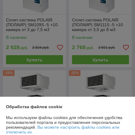
Сплит-система POLAIR
Сплит-система POLAIR
(ПОЛАИР) SM109S -5 +10
(ПОЛАИР) SM111S -5 +10
камера от 3 до 7,5 м3
камера от 3,5 до 8 м3
В наличии
В наличии
2 628
2 768
3 504 руб.
3 691 руб.
руб.
руб.
Купить
Купить
-25%
-25%
Обработка файлов cookie
Мы используем файлы cookies для обеспечения удобства
пользователей портала и предоставления персональных
рекомендаций.
Вы можете настроить файлы cookies или
отключить их.