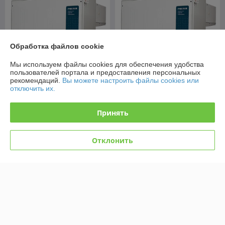
Обработка файлов cookie
Мы используем файлы cookies для обеспечения удобства
пользователей портала и предоставления персональных
рекомендаций.
Вы можете настроить файлы cookies или
отключить их.
Моноблок POLAIR
Моноблок POLAIR
(ПОЛАИР) MM 218 S -5 +10
(ПОЛАИР) MM 222 S -5 +10
камера от 8 до 17 м3
камера от 10,5 до 22,5 м3
Принять
В наличии
В наличии
Отклонить
3 507
3 532
4 676 руб.
4 709 руб.
руб.
руб.
Купить
Купить
-25%
-25%