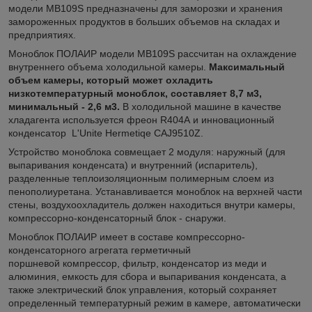
модели МВ109S предназначены для заморозки и хранения
замороженных продуктов в больших объемов на складах и
предприятиях.
Моноблок ПОЛАИР модели МВ109S рассчитан на охлаждение
внутреннего объема холодильной камеры.
Максимальный
объем камеры, который может охладить
низкотемпературный моноблок, составляет 8,7 м3,
минимальный - 2,6 м3.
В холодильной машине в качестве
хладагента используется фреон R404А и инновационный
конденсатор L'Unite Нermetiqe САJ9510Z.
Устройство моноблока совмещает 2 модуля: наружный (для
выпаривания конденсата) и внутренний (испаритель),
разделенные теплоизоляционным полимерным слоем из
пенополиуретана. Устанавливается моноблок на верхней части
стены, воздухоохладитель должен находиться внутри камеры,
компрессорно-конденсаторный блок - снаружи.
Моноблок ПОЛАИР имеет в составе компрессорно-
конденсаторного агрегата герметичный
поршневой компрессор, фильтр, конденсатор из меди и
алюминия, емкость для сбора и выпаривания конденсата, а
также электрический блок управления, который сохраняет
определенный температурный режим в камере, автоматически