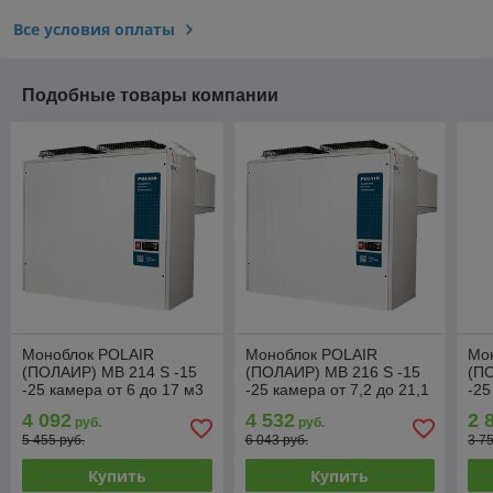
Все условия оплаты
Подобные товары компании
Моноблок POLAIR
Моноблок POLAIR
Мо
(ПОЛАИР) MB 214 S -15
(ПОЛАИР) MB 216 S -15
(ПО
-25 камера от 6 до 17 м3
-25 камера от 7,2 до 21,1
-25
м3
4 092
4 532
2 
руб.
руб.
5 455 руб.
6 043 руб.
3 7
Купить
Купить