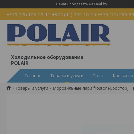
Начать продавать на Deal.by
+375 (29) 123-55-11
+375 (44) 795-10-10
+375 (17) 236-3
Холодильное оборудование
POLAIR
Главная
Товары и услуги
О нас
Контакты
Товары и услуги
Морозильные лари frostor (фростор)