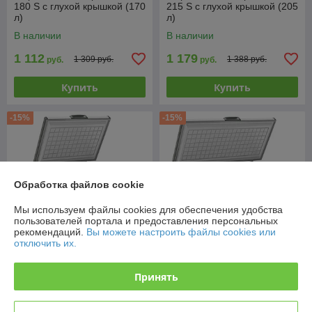
180 S с глухой крышкой (170
215 S с глухой крышкой (205
л)
л)
В наличии
В наличии
1 112
1 179
1 309 руб.
1 388 руб.
руб.
руб.
Купить
Купить
-15%
-15%
Обработка файлов cookie
Мы используем файлы cookies для обеспечения удобства
пользователей портала и предоставления персональных
рекомендаций.
Вы можете настроить файлы cookies или
отключить их.
Морозильный ларь Frostor F
Морозильный ларь Frostor F
Принять
250 S с глухой крышкой (240
400 S с глухой крышкой (380
л)
л)
В наличии
В наличии