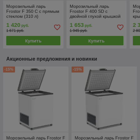
Морозильный ларь
Морозильный ларь
Мо
Frostor F 350 C с прямым
Frostor F 400 SD с
Fro
стеклом (310 л)
двойной глухой крышкой
кры
1 420
1 653
2 
руб.
руб.
1 671 руб.
1 945 руб.
2 8
Купить
Купить
Акционные предложения и новинки
-15%
-15%
Морозильный ларь Frostor F
Морозильный ларь Frostor F