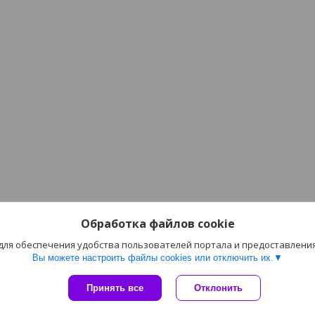
Обработка файлов cookie
 для обеспечения удобства пользователей портала и предоставлени
Вы можете настроить файлы cookies или отключить их.
Сайт создан на платформе Deal.by
Принять все
Отклонить
Политика обработки файлов cookies
ООО "Фараон-трейд" |
Пожаловаться на контент