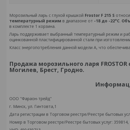
Морозильный ларь с глухой крышкой
Frostor F 215 S
относи
температурный режим
в диапазоне от
-18 до -22°C
.
Об
в комплекте 1 корзина.
Ларь поддерживает выбранный температурный режим и раб
оцинкованной пластифицированной стали при изготовлении
Класс энергопотребления данной модели А, что обеспечив
Продажа морозильного ларя FROSTOR с
Могилев, Брест, Гродно.
Информаци
OOO "Фараон-трейд"
г. Минск, ул. Гинтовта,1
Дата регистрации в Торговом реестре/Реестре бытовых услу
Номер в Торговом реестре/Реестре бытовых услуг: 359814,
УНП: 490439713