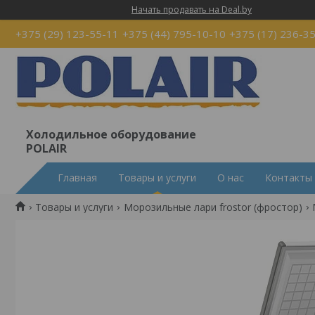
Начать продавать на Deal.by
+375 (29) 123-55-11
+375 (44) 795-10-10
+375 (17) 236-3
Холодильное оборудование
POLAIR
Главная
Товары и услуги
О нас
Контакты
Товары и услуги
Морозильные лари frostor (фростор)