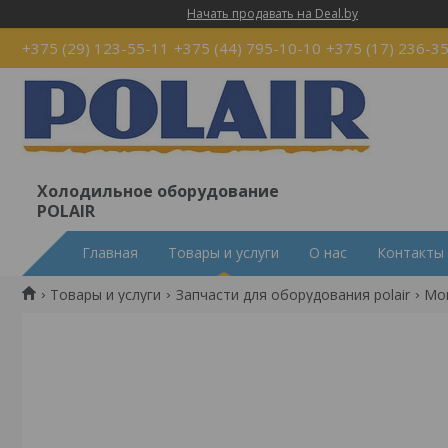
Начать продавать на Deal.by
+375 (29) 123-55-11
+375 (44) 795-10-10
+375 (17) 236-3
Холодильное оборудование
POLAIR
Главная
Товары и услуги
О нас
Контакты
Товары и услуги
Запчасти для оборудования polair
Мо