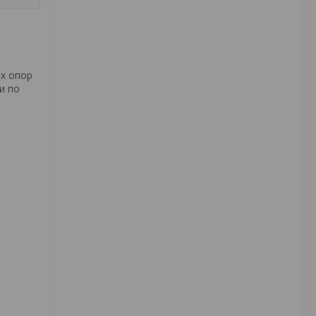
ых опор
и по