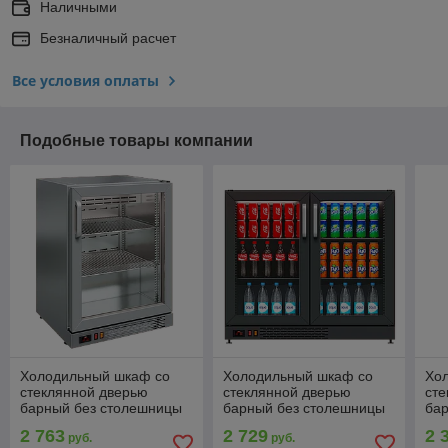
Наличными
Безналичный расчет
Все условия оплаты
Подобные товары компании
Холодильный шкаф со
Холодильный шкаф со
Хо
стеклянной дверью
стеклянной дверью
сте
барный без столешницы
барный без столешницы
ба
TD101-G POLAIR
TD102-Bar POLAIR
TD
2 763
2 729
2 
руб.
руб.
(Полаир)
(Полаир)
(По