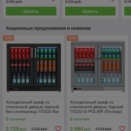
3 251 руб.
3 211 руб.
2 7
Купить
Купить
Акционные предложения и новинки
-15%
-15%
Холодильный шкаф со
Холодильный шкаф со
стеклянной дверью барный
стеклянной дверью барный
без столешницы TD102-Bar
TD102-G POLAIR (Полаир)
POLAIR (Полаир)
В наличии
В наличии
2 729
3 584
3 211 руб.
4 216 руб.
руб.
руб.