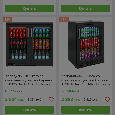
Купить
Купить
-15%
-15%
Холодильный шкаф со
Холодильный шкаф со
стеклянной дверью барный
стеклянной дверью барный
TD102-Bar POLAIR (Полаир)
TD101-Bar POLAIR (Полаир)
В наличии
В наличии
2 834
2 388
3 334 руб.
2 810 руб.
руб.
руб.
Купить
Купить