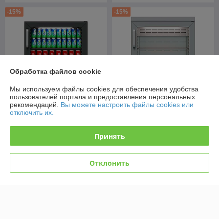
-15%
-15%
Обработка файлов cookie
Мы используем файлы cookies для обеспечения удобства
пользователей портала и предоставления персональных
рекомендаций.
Вы можете настроить файлы cookies или
отключить их.
Холодильный шкаф со
стеклянной дверью барный
Холодильный шкаф TD101-
без столешницы TD101-Bar
G Polair (Полаир)
Принять
POLAIR (Полаир)
В наличии
В наличии
Отклонить
2 321
2 868
2 730 руб.
3 374 руб.
руб.
руб.
Купить
Купить
-15%
-15%