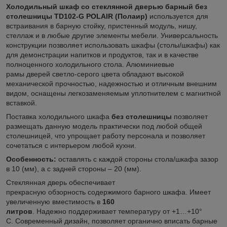
Холодильный шкаф со стеклянной дверью барный без
столешницы TD102-G POLAIR (Полаир)
используется для
встраивания в барную стойку, пристенный модуль, нишу,
стеллаж и в любые другие элементы мебели. Универсальность
конструкции позволяет использовать шкафы (столы/шкафы) как
для демонстрации напитков и продуктов, так и в качестве
полноценного холодильного стола. Алюминиевые
рамы дверей светло-серого цвета обладают высокой
механической прочностью, надежностью и отличным внешним
видом, оснащены легкозаменяемым уплотнителем с магнитной
вставкой.
Поставка холодильного шкафа
без столешницы
позволяет
размещать данную модель практически под любой общей
столешницей, что упрощает работу персонала и позволяет
сочетаться с интерьером любой кухни.
Особенность:
оставлять с каждой стороны стола/шкафа зазор
в 10 (мм), а с задней стороны – 20 (мм).
Стеклянная дверь обеспечивает
прекрасную обзорность содержимого барного шкафа. Имеет
увеличенную вместимость в
160
литров
. Надежно поддерживает температуру от +1…+10°
С. Современный дизайн, позволяет органично вписать барные