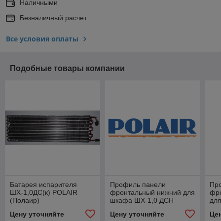
Наличными
Безналичный расчет
Все условия оплаты
Подобные товары компании
Батарея испарителя
Профиль панели
Пр
ШХ-1,0ДС(к) POLAIR
фронтальный нижний для
фр
(Полаир)
шкафа ШХ-1,0 ДСН
дл
POLAIR (Полаир)
PO
Цену уточняйте
Цену уточняйте
Це