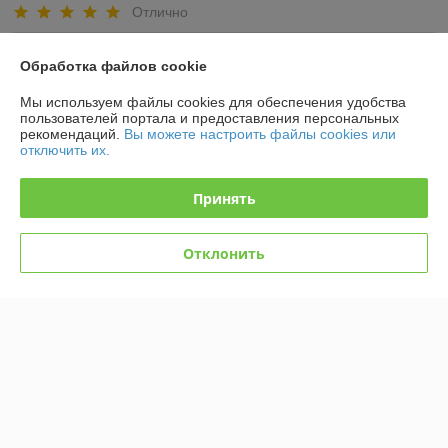
Отлично
Покупатель
06.02.2024
Обработка файлов cookie
Отлично
Мы используем файлы cookies для обеспечения удобства
пользователей портала и предоставления персональных
Показать все отзывы
рекомендаций.
Вы можете настроить файлы cookies или
отключить их.
Принять
О нас
Контакты
Отклонить
Доставка и оплата
График работы
Полная версия сайта
Политика обработки cookies