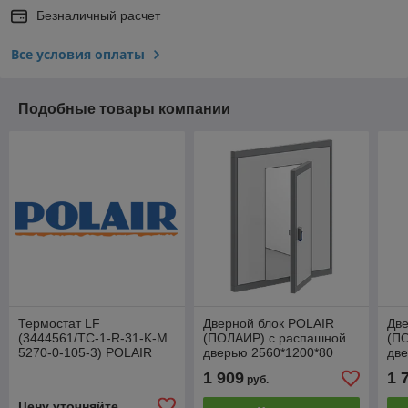
Безналичный расчет
Все условия оплаты
Подобные товары компании
Термостат LF
Дверной блок POLAIR
Две
(3444561/TC-1-R-31-K-M
(ПОЛАИР) с распашной
(П
5270-0-105-3) POLAIR
дверью 2560*1200*80
две
(Полаир)
(св.пр.1850*800)
(св
1 909
1 
руб.
Цену уточняйте