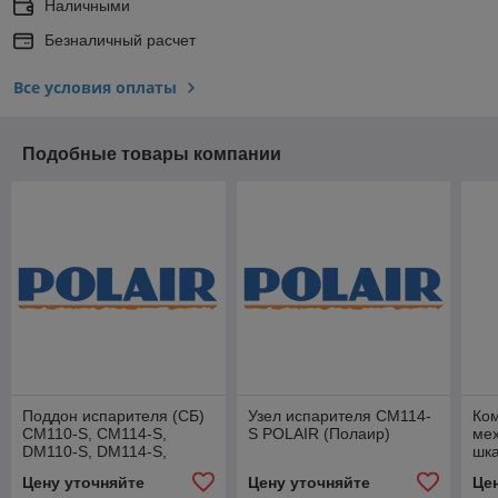
Наличными
Безналичный расчет
Все условия оплаты
Подобные товары компании
Поддон испарителя (СБ)
Узел испарителя CM114-
Ком
CM110-S, CM114-S,
S POLAIR (Полаир)
ме
DM110-S, DM114-S,
шк
BC112Sd POLAIR
уп
Цену уточняйте
Цену уточняйте
Це
(Полаир)
(По