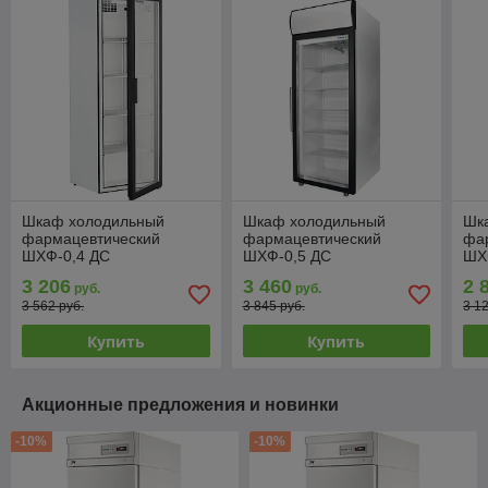
Шкаф холодильный
Шкаф холодильный
Шк
фармацевтический
фармацевтический
фа
ШХФ-0,4 ДС
ШХФ-0,5 ДС
ШХ
3 206
3 460
2 
руб.
руб.
3 562 руб.
3 845 руб.
3 1
Купить
Купить
Акционные предложения и новинки
-10%
-10%