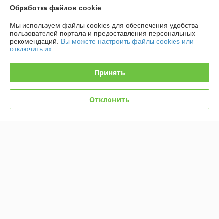
Обработка файлов cookie
Мы используем файлы cookies для обеспечения удобства
пользователей портала и предоставления персональных
рекомендаций.
Вы можете настроить файлы cookies или
отключить их.
Шкаф холодильный
фармацевтический ШХФ-0,5
Шкаф холодильный
Принять
с 6 корзинами
фармацевтический ШХФ-0,2
В наличии
В наличии
Отклонить
5 300
2 752
5 889 руб.
3 058 руб.
руб.
руб.
Купить
Купить
-10%
-10%