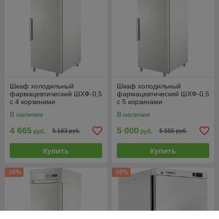
Шкаф холодильный
Шкаф холодильный
фармацевтический ШХФ-0,5
фармацевтический ШХФ-0,5
с 4 корзинами
с 5 корзинами
В наличии
В наличии
4 665
5 000
5 183 руб.
5 555 руб.
руб.
руб.
Купить
Купить
-10%
-10%