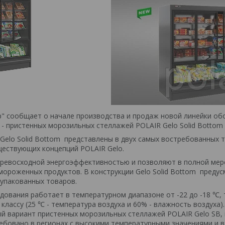
" сообщает о начале производства и продаж новой линейки об
- пристенных морозильных стеллажей POLAIR Gelo Solid Bottom 
Gelo Solid Bottom представлены в двух самых востребованных ти
ествующих концепций POLAIR Gelo.
ревосходной энергоэффективностью и позволяют в полной мере
мороженных продуктов. В конструкции Gelo Solid Bottom предус
 упакованных товаров.
дования работает в температурном диапазоне от -22 до -18 ℃, 
 классу (25 ℃ - температура воздуха и 60% - влажность воздух
 вариант пристенных морозильных стеллажей POLAIR Gelo SB, 
ебовано в регионах с высокими температурными значениями и 