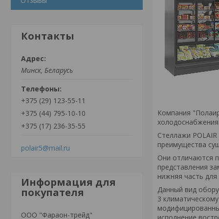
Отзывы
Контакты
Минск, Беларусь
+375 (29) 123-55-11
Компания "Полаир
+375 (44) 795-10-10
холодоснабжения 
+375 (17) 236-35-55
Стеллажи POLAIR 
преимущества сущ
polair5@mail.ru
Они отличаются п
представления за
нижняя часть для
Информация для
Данный вид обору
покупателя
3 климатическому
модифицированный
OOO "Фараон-трейд"
исполнение востр