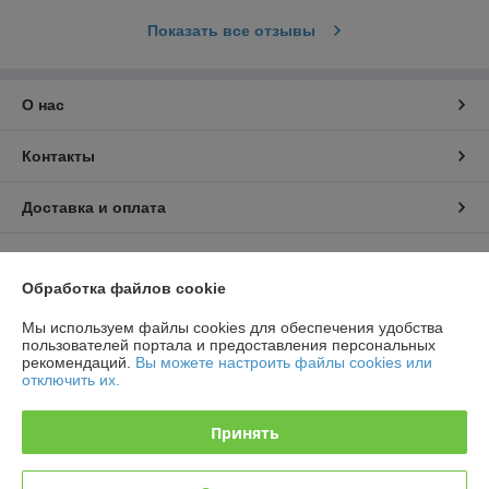
Показать все отзывы
О нас
Контакты
Доставка и оплата
График работы
Обработка файлов cookie
Полная версия сайта
Мы используем файлы cookies для обеспечения удобства
пользователей портала и предоставления персональных
Политика обработки cookies
рекомендаций.
Вы можете настроить файлы cookies или
отключить их.
Сайт создан на платформе Deal.by
Принять
Информация для покупателя