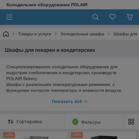
Холодильное оборудование POLAIR
Товары и услуги
Холодильные шкафы
Шкафы для 
Шкафы для пекарен и кондитерских
Специализированное холодильное оборудование для
индустрии хлебопечения и кондитерских производств
POLAIR Bakery.
Шкафы с различными температурными режимами, с
функциями контроля температуры и влажности воздуха
обеспечат замедление и остановку ферментации, хранение
Показать всё
заготовок из теста и полуфабрикатов, а также, их расстойку.
Шкафы CS107 Bakery Br
предоставляют широкий диапазон
возможностей - позволяет задавать, контролировать, менять
Сортировка
0
Фильтры
параметры каждого из циклов созревания теста, управляя
температурой внутри объема, уровнем влажности,
скоростью вращения вентилятора воздухоохладителя,
-13%
-13%