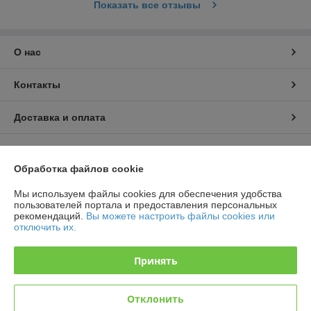
Показать все отзывы
О нас
Контакты
Доставка и оплата
График работы
Обработка файлов cookie
Полная версия сайта
Мы используем файлы cookies для обеспечения удобства
пользователей портала и предоставления персональных
Политика обработки cookies
рекомендаций.
Вы можете настроить файлы cookies или
отключить их.
Сайт создан на платформе Deal.by
Принять
Информация для покупателя
Отклонить