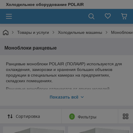
Холодильное оборудование POLAIR
Товары и услуги
Холодильные машины
Моноблоки
Моноблоки ранцевые
Ранцевые моноблоки POLAIR (ПОЛАИР) используются для
охлаждения, заморозки и хранения больших объемов
продукции в специальных камерах на предприятиях,
складских помещениях.
Ранцевые моноблоки отличаются от других моделей
наличием микроканального алюминиевого конденсатора,
Показать всё
благодаря чему снижается энергопотребление и расход
хладагента приблизительно на 20-30 процентов. Также
увеличена площадь теплообменной поверхности, благодаря
Сортировка
0
Фильтры
чему габариты теплообменника стали меньше, масса
холодильной машины меньше по сравнению с предыдущими
моделями. все холодильные машины ПОЛАИР заправлены