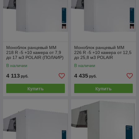
температурный режим в камере, автоматически включает
режим оттаивания и дает возможность изменять параметры
работы холодильной машины. Также холодильная машина
ПОЛАИР содержит непосредственно испаритель,
вентилятор, емкость для сбора конденсата и
теплоэлектронагреватель для интенсивной оттайки
испарителя.
В комплект также входит трубка слива воды, сетевой
Моноблок ранцевый MM
Моноблок ранцевый MM
соединитель, розетка и выключатель, кронштейн навески,
218 R -5 +10 камера от 7,9
226 R -5 +10 камера от 12,5
до 17 м3 POLAIR (ПОЛАИР)
до 25,8 м3 POLAIR
метизы и светильник с лампой накаливания. В качестве
(ПОЛАИР)
дополнительного оборудования устанавливается "зимний
В наличии
В наличии
комплект" и пульт дистанционного управления.
4 113
4 435
руб.
руб.
Продажа холодильных шкафов POLAIR
с Доставкой в Минске, Гомель, Витебск,
Купить
Купить
Могилев, Брест, Гродно.