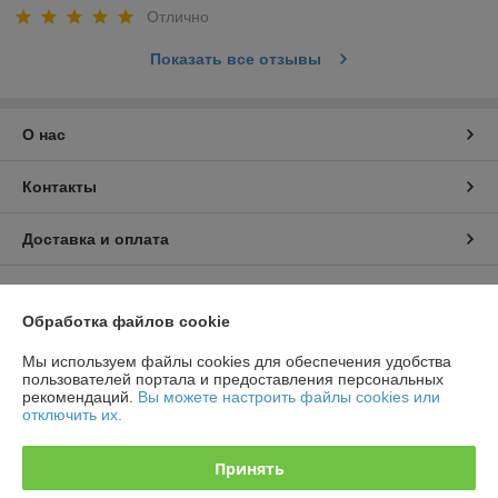
Отлично
Показать все отзывы
О нас
Контакты
Доставка и оплата
График работы
Обработка файлов cookie
Полная версия сайта
Мы используем файлы cookies для обеспечения удобства
пользователей портала и предоставления персональных
Политика обработки cookies
рекомендаций.
Вы можете настроить файлы cookies или
отключить их.
Сайт создан на платформе Deal.by
Принять